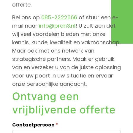
offerte.
Bel ons op
085-2222666
of stuur een e-
mail naar
info@pron3.nl
! U zult zien dat
wij veel voordelen bieden met onze
kennis, kunde, kwaliteit en vakmanschap.
Maar ook met ons netwerk van
strategische partners. Maak er gebruik
van en verzeker u van de juiste oplossing
voor uw poort in uw situatie en ervaar
onze persoonlijke aandacht.
Ontvang een
vrijblijvende offerte
C
Contactpersoon
*
o