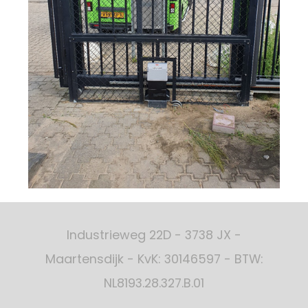
Industrieweg 22D - 3738 JX -
Maartensdijk - KvK: 30146597 - BTW:
NL8193.28.327.B.01