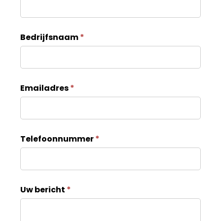
n
t
Bedrijfsnaam
*
a
c
t
Emailadres
*
Telefoonnummer
*
Uw bericht
*