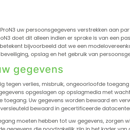
 ProN3 uw persoonsgegevens verstrekken aan partij
oN3 doet dit alleen indien er sprake is van een 
t betekent bijvoorbeeld dat we een modeloveree
beveiliging, opslag en het gebruik van persoonsg
 uw gegevens
tegen verlies, misbruik, ongeoorloofde toegang of
den gegevens opgeslagen op opslagmedia met wacht
kte toegang. Uw gegevens worden bewaard en verw
rsleuteld bewaard in gecertificeerde datacenter
egang moeten hebben tot uw gegevens, zorgen wij 
de gegevens die noodzakelijk zijn in het kader van