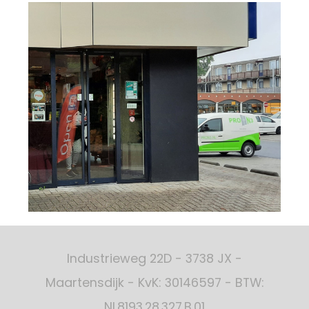
Industrieweg 22D - 3738 JX -
Maartensdijk - KvK: 30146597 - BTW:
NL8193.28.327.B.01