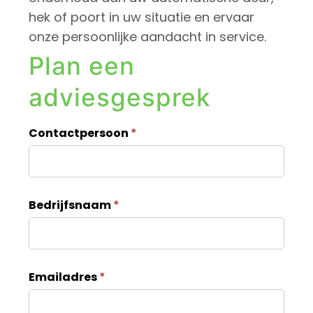
hek of poort in uw situatie en ervaar
onze persoonlijke aandacht in service.
Plan een
adviesgesprek
C
Contactpersoon
*
o
n
t
Bedrijfsnaam
*
a
c
t
Emailadres
*